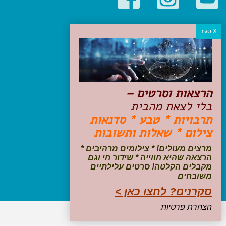
קטגוריות פופולריות
יעדים
טיולים בישראל
מלונות בוטיק בישראל
טיפים והמלצות
הרצאות וסרטים –
הכנות לנסיעה
בלי לצאת מהבית
טיולי ג'יפים
תרבויות * טבע * סדנאות
טיולים עם ילדים
צילום * שאלות ותשובות
שייט, הפלגות, קרוזים
דיגיטל
מרצים מעולים! * צילומים מרהיבים *
הרצאה שהיא חווייה * שידור חי וגם
עקבו אחרינו בפייסבוק
מקבלים הקלטה! סרטים עלילתיים
משובחים
סקרנים? לחצו כאן >
הצהרת פרטיות