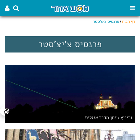
דף הבית
/
פרנסיס צ'יצ'סטר
פרנסיס צ'יצ'סטר
גריניץ': זמן מדבר אנגלית