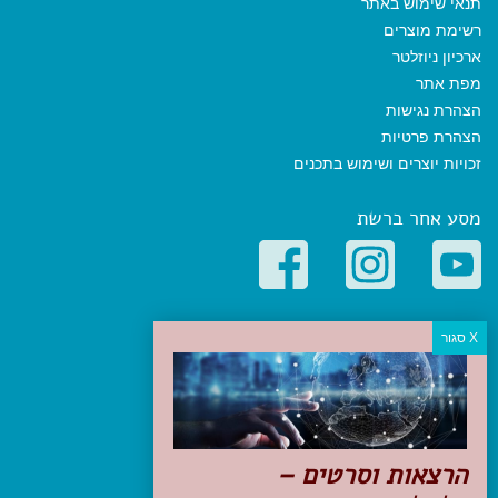
תנאי שימוש באתר
רשימת מוצרים
ארכיון ניוזלטר
מפת אתר
הצהרת נגישות
הצהרת פרטיות
זכויות יוצרים ושימוש בתכנים
מסע אחר ברשת
קטגוריות פופולריות
יעדים
טיולים בישראל
מלונות בוטיק בישראל
טיפים והמלצות
הרצאות וסרטים –
הכנות לנסיעה