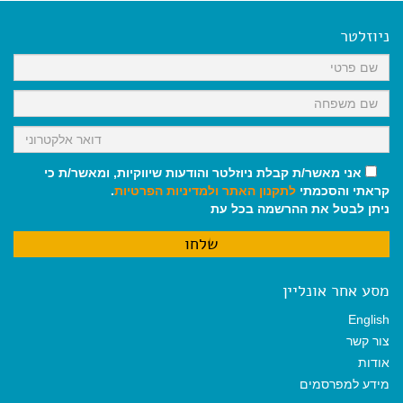
e
i
i
t
e
b
l
l
s
g
o
A
r
ניוזלטר
o
p
a
k
p
m
אני מאשר/ת קבלת ניוזלטר והודעות שיווקיות, ומאשר/ת כי
קראתי והסכמתי
לתקנון האתר
ולמדיניות הפרטיות
.
ניתן לבטל את ההרשמה בכל עת
מסע אחר אונליין
English
צור קשר
אודות
מידע למפרסמים