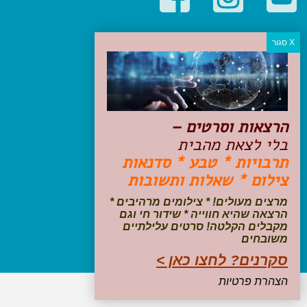
קטגוריות פופולריות
יעדים
טיולים בישראל
מלונות בוטיק בישראל
טיפים והמלצות
הרצאות וסרטים –
הכנות לנסיעה
בלי לצאת מהבית
טיולי ג'יפים
תרבויות * טבע * סדנאות
טיולים עם ילדים
צילום * שאלות ותשובות
שייט, הפלגות, קרוזים
דיגיטל
מרצים מעולים! * צילומים מרהיבים *
הרצאה שהיא חווייה * שידור חי וגם
עקבו אחרינו בפייסבוק
מקבלים הקלטה! סרטים עלילתיים
משובחים
סקרנים? לחצו כאן >
הצהרת פרטיות