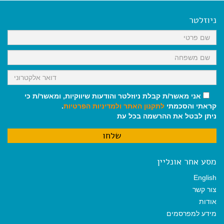
e
i
i
t
e
b
l
l
s
g
o
A
r
ניוזלטר
o
p
a
k
p
m
אני מאשר/ת קבלת ניוזלטר והודעות שיווקיות, ומאשר/ת כי
קראתי והסכמתי
לתקנון האתר
ולמדיניות הפרטיות
.
ניתן לבטל את ההרשמה בכל עת
מסע אחר אונליין
English
צור קשר
אודות
מידע למפרסמים