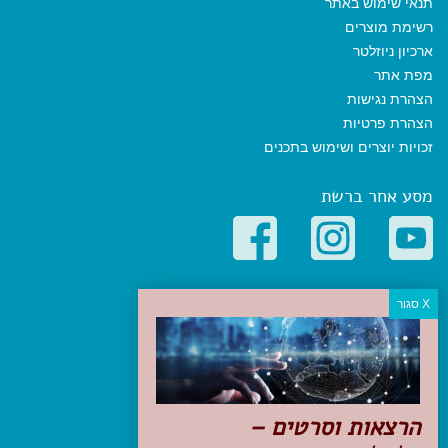
תנאי שימוש באתר
רשימת מוצרים
ארכיון ניוזלטר
מפת אתר
הצהרת נגישות
הצהרת פרטיות
זכויות יוצרים ושימוש בתכנים
מסע אחר ברשת
קטגוריות פופולריות
יעדים
טיולים בישראל
מלונות בוטיק בישראל
טיפים והמלצות
הרצאות וסרטים –
הכנות לנסיעה