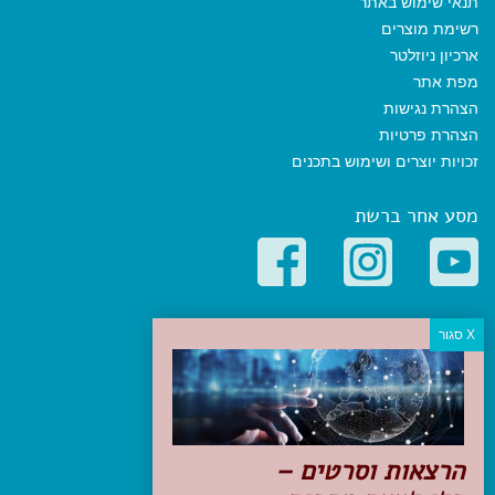
תנאי שימוש באתר
רשימת מוצרים
ארכיון ניוזלטר
מפת אתר
הצהרת נגישות
הצהרת פרטיות
זכויות יוצרים ושימוש בתכנים
מסע אחר ברשת
קטגוריות פופולריות
יעדים
טיולים בישראל
מלונות בוטיק בישראל
טיפים והמלצות
הרצאות וסרטים –
הכנות לנסיעה