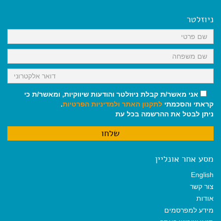
e
i
i
t
e
b
l
l
s
g
o
A
r
ניוזלטר
o
p
a
k
p
m
אני מאשר/ת קבלת ניוזלטר והודעות שיווקיות, ומאשר/ת כי
קראתי והסכמתי
לתקנון האתר
ולמדיניות הפרטיות
.
ניתן לבטל את ההרשמה בכל עת
מסע אחר אונליין
English
צור קשר
אודות
מידע למפרסמים