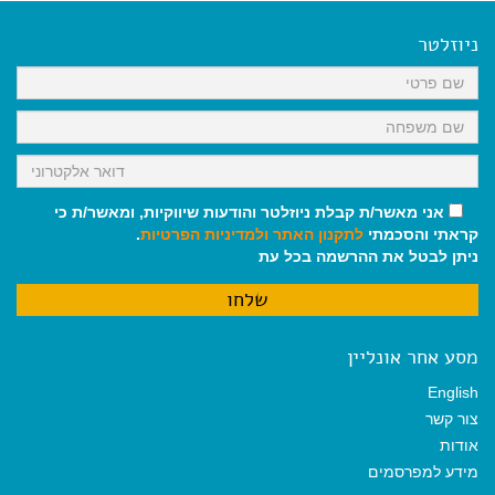
e
i
i
t
e
b
l
l
s
g
o
A
r
ניוזלטר
o
p
a
k
p
m
אני מאשר/ת קבלת ניוזלטר והודעות שיווקיות, ומאשר/ת כי
קראתי והסכמתי
לתקנון האתר
ולמדיניות הפרטיות
.
ניתן לבטל את ההרשמה בכל עת
מסע אחר אונליין
English
צור קשר
אודות
מידע למפרסמים