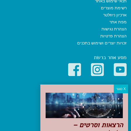
תנאי שימוש באתר
רשימת מוצרים
ארכיון ניוזלטר
מפת אתר
הצהרת נגישות
הצהרת פרטיות
זכויות יוצרים ושימוש בתכנים
מסע אחר ברשת
קטגוריות פופולריות
יעדים
טיולים בישראל
מלונות בוטיק בישראל
טיפים והמלצות
הרצאות וסרטים –
הכנות לנסיעה