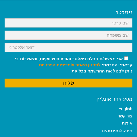
e
i
i
t
e
b
l
l
s
g
o
A
r
ניוזלטר
o
p
a
k
p
m
אני מאשר/ת קבלת ניוזלטר והודעות שיווקיות, ומאשר/ת כי
קראתי והסכמתי
לתקנון האתר
ולמדיניות הפרטיות
.
ניתן לבטל את ההרשמה בכל עת
מסע אחר אונליין
English
צור קשר
אודות
מידע למפרסמים