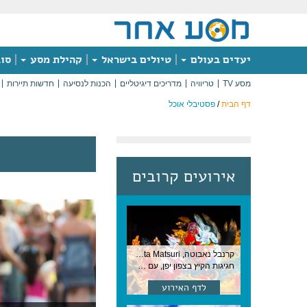
יעדים בעולם
טיולים בישראל
קהילת מסע
סוג
מסע TV
טריוויה
מדריכים דיגיטליים
הכנות לנסיעה
חדשות תיירות
דף הבית
/
פסטיבלי אוכל
אירועים קרובים
קרנבל נאבוטה, Nebuta Matsuri ,יפן
חגיגות הקיץ בצפון יפן, עם תהלוכות ענק, ריקודים וזיקוקים. 6-2 באוגוסט, יפן
לדף האירוע