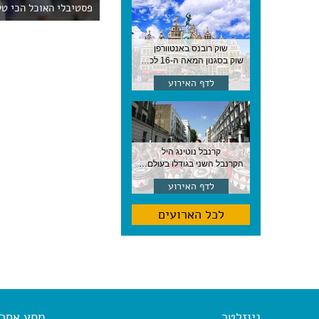
פסטיבלי האוכל הכי טע
שוק רובנס באנטוורפן
שוק בסגנון המאה ה-16 לכבודו של הצייר המפורסם, בן העיר, נערך ב-15 באוגוסט באנטוורפן
לדף האירוע
קרנבל נוטינג היל
הקרנבל השני בגודלו בעולם, עם מוזיקה, תהלוכות ותחפושות. לונדון
לדף האירוע
לכל הארועים
ניוזלטר
מסע אחר א