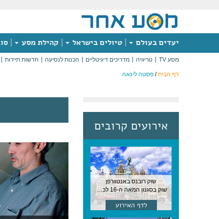
יעדים בעולם
טיולים בישראל
קהילת מסע
סוג
מסע TV
טריוויה
מדריכים דיגיטליים
הכנות לנסיעה
חדשות תיירות
דף הבית
/
פסטה לינאה
אירועים קרובים
שוק רובנס באנטוורפן
שוק בסגנון המאה ה-16 לכבודו של הצייר המפורסם, בן העיר, נערך ב-15 באוגוסט באנטוורפן
לדף האירוע