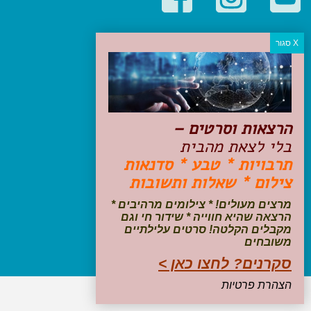
קטגוריות פופולריות
יעדים
טיולים בישראל
מלונות בוטיק בישראל
טיפים והמלצות
הרצאות וסרטים –
הכנות לנסיעה
בלי לצאת מהבית
טיולי ג'יפים
תרבויות * טבע * סדנאות
טיולים עם ילדים
צילום * שאלות ותשובות
שייט, הפלגות, קרוזים
דיגיטל
מרצים מעולים! * צילומים מרהיבים *
הרצאה שהיא חווייה * שידור חי וגם
עקבו אחרינו בפייסבוק
מקבלים הקלטה! סרטים עלילתיים
משובחים
סקרנים? לחצו כאן >
הצהרת פרטיות