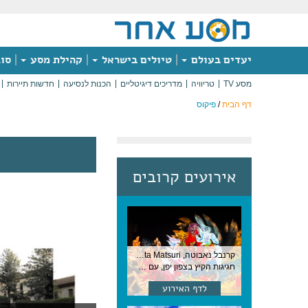
יעדים בעולם
טיולים בישראל
קהילת מסע
סוג
מסע TV
טריוויה
מדריכים דיגיטליים
הכנות לנסיעה
חדשות תיירות
דף הבית
/
פיקוס
אירועים קרובים
קרנבל נאבוטה, Nebuta Matsuri ,יפן
חגיגות הקיץ בצפון יפן, עם תהלוכות ענק, ריקודים וזיקוקים. 6-2 באוגוסט, יפן
לדף האירוע