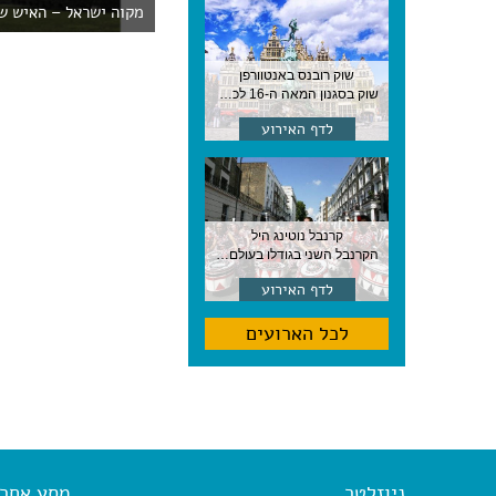
מקוה ישראל – האיש של
שוק רובנס באנטוורפן
שוק בסגנון המאה ה-16 לכבודו של הצייר המפורסם, בן העיר, נערך ב-15 באוגוסט באנטוורפן
לדף האירוע
קרנבל נוטינג היל
הקרנבל השני בגודלו בעולם, עם מוזיקה, תהלוכות ותחפושות. לונדון
לדף האירוע
לכל הארועים
ניוזלטר
מסע אחר א