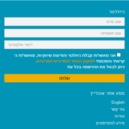
e
i
i
t
e
b
l
l
s
g
o
A
r
ניוזלטר
o
p
a
k
p
m
אני מאשר/ת קבלת ניוזלטר והודעות שיווקיות, ומאשר/ת כי
קראתי והסכמתי
לתקנון האתר
ולמדיניות הפרטיות
.
ניתן לבטל את ההרשמה בכל עת
מסע אחר אונליין
English
צור קשר
אודות
מידע למפרסמים