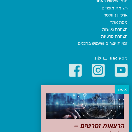
תנאי שימוש באתר
רשימת מוצרים
ארכיון ניוזלטר
מפת אתר
הצהרת נגישות
הצהרת פרטיות
זכויות יוצרים ושימוש בתכנים
מסע אחר ברשת
קטגוריות פופולריות
יעדים
טיולים בישראל
מלונות בוטיק בישראל
טיפים והמלצות
הרצאות וסרטים –
הכנות לנסיעה