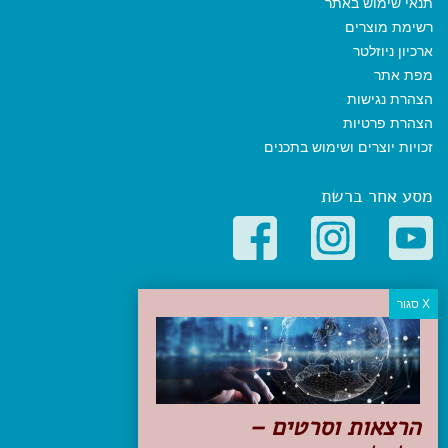
תנאי שימוש באתר
רשימת מוצרים
ארכיון ניוזלטר
מפת אתר
הצהרת נגישות
הצהרת פרטיות
זכויות יוצרים ושימוש בתכנים
מסע אחר ברשת
קטגוריות פופולריות
יעדים
טיולים בישראל
מלונות בוטיק בישראל
טיפים והמלצות
הרצאות וסרטים –
הכנות לנסיעה