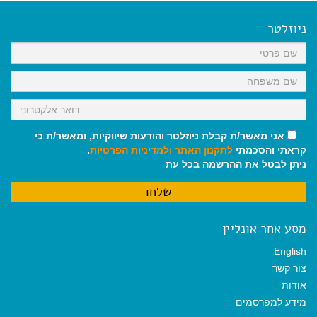
e
i
i
t
e
b
l
l
s
g
o
A
r
ניוזלטר
o
p
a
k
p
m
אני מאשר/ת קבלת ניוזלטר והודעות שיווקיות, ומאשר/ת כי
קראתי והסכמתי
לתקנון האתר
ולמדיניות הפרטיות
.
ניתן לבטל את ההרשמה בכל עת
מסע אחר אונליין
English
צור קשר
אודות
מידע למפרסמים