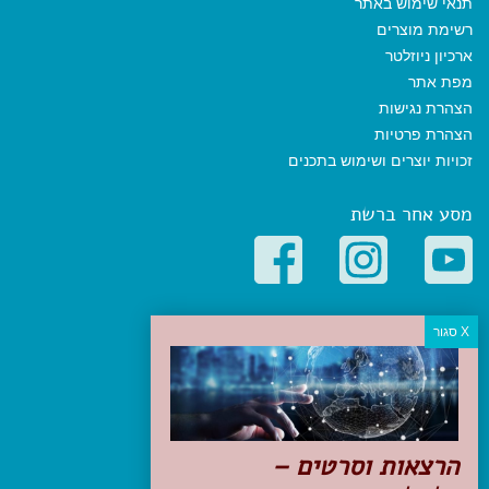
תנאי שימוש באתר
רשימת מוצרים
ארכיון ניוזלטר
מפת אתר
הצהרת נגישות
הצהרת פרטיות
זכויות יוצרים ושימוש בתכנים
מסע אחר ברשת
קטגוריות פופולריות
יעדים
טיולים בישראל
מלונות בוטיק בישראל
טיפים והמלצות
הרצאות וסרטים –
הכנות לנסיעה