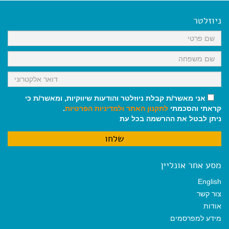
e
i
i
t
e
b
l
l
s
g
o
A
r
ניוזלטר
o
p
a
k
p
m
אני מאשר/ת קבלת ניוזלטר והודעות שיווקיות, ומאשר/ת כי
קראתי והסכמתי
לתקנון האתר
ולמדיניות הפרטיות
.
ניתן לבטל את ההרשמה בכל עת
מסע אחר אונליין
English
צור קשר
אודות
מידע למפרסמים