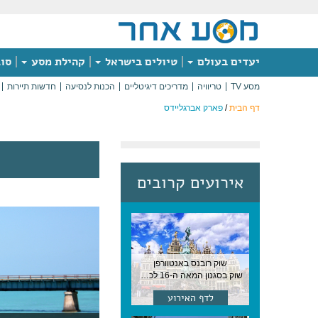
יעדים בעולם
טיולים בישראל
קהילת מסע
סוג
מסע TV
טריוויה
מדריכים דיגיטליים
הכנות לנסיעה
חדשות תיירות
דף הבית
/
פארק אברגליידס
אירועים קרובים
שוק רובנס באנטוורפן
שוק בסגנון המאה ה-16 לכבודו של הצייר המפורסם, בן העיר, נערך ב-15 באוגוסט באנטוורפן
לדף האירוע