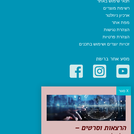
תנאי שימוש באתר
רשימת מוצרים
ארכיון ניוזלטר
מפת אתר
הצהרת נגישות
הצהרת פרטיות
זכויות יוצרים ושימוש בתכנים
מסע אחר ברשת
קטגוריות פופולריות
יעדים
טיולים בישראל
מלונות בוטיק בישראל
טיפים והמלצות
הרצאות וסרטים –
הכנות לנסיעה