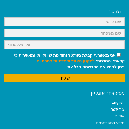
e
i
i
t
e
b
l
l
s
g
o
A
r
ניוזלטר
o
p
a
k
p
m
אני מאשר/ת קבלת ניוזלטר והודעות שיווקיות, ומאשר/ת כי
קראתי והסכמתי
לתקנון האתר
ולמדיניות הפרטיות
.
ניתן לבטל את ההרשמה בכל עת
מסע אחר אונליין
English
צור קשר
אודות
מידע למפרסמים