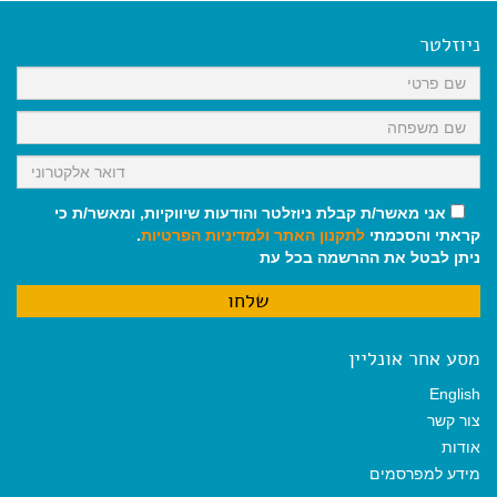
e
i
i
t
e
b
l
l
s
g
o
A
r
ניוזלטר
o
p
a
k
p
m
אני מאשר/ת קבלת ניוזלטר והודעות שיווקיות, ומאשר/ת כי
קראתי והסכמתי
לתקנון האתר
ולמדיניות הפרטיות
.
ניתן לבטל את ההרשמה בכל עת
מסע אחר אונליין
English
צור קשר
אודות
מידע למפרסמים