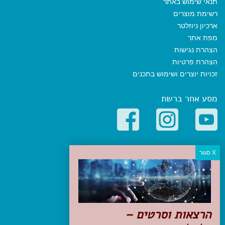
תנאי שימוש באתר
רשימת מוצרים
ארכיון ניוזלטר
מפת אתר
הצהרת נגישות
הצהרת פרטיות
זכויות יוצרים ושימוש בתכנים
מסע אחר ברשת
קטגוריות פופולריות
יעדים
טיולים בישראל
מלונות בוטיק בישראל
טיפים והמלצות
הרצאות וסרטים –
הכנות לנסיעה