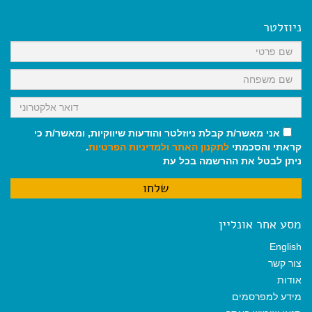
e
i
i
t
e
b
l
l
s
g
o
A
r
ניוזלטר
o
p
a
k
p
m
אני מאשר/ת קבלת ניוזלטר והודעות שיווקיות, ומאשר/ת כי
קראתי והסכמתי
לתקנון האתר
ולמדיניות הפרטיות
.
ניתן לבטל את ההרשמה בכל עת
מסע אחר אונליין
English
צור קשר
אודות
מידע למפרסמים