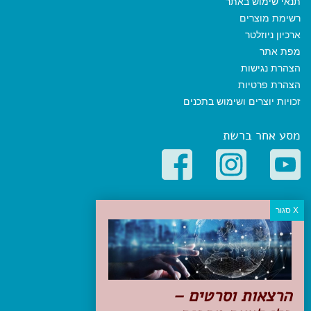
תנאי שימוש באתר
רשימת מוצרים
ארכיון ניוזלטר
מפת אתר
הצהרת נגישות
הצהרת פרטיות
זכויות יוצרים ושימוש בתכנים
מסע אחר ברשת
קטגוריות פופולריות
יעדים
טיולים בישראל
מלונות בוטיק בישראל
טיפים והמלצות
הרצאות וסרטים –
הכנות לנסיעה