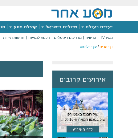
יעדים בעולם
טיולים בישראל
קהילת מסע
סוג
מסע TV
טריוויה
מדריכים דיגיטליים
הכנות לנסיעה
חדשות תיירות
דף הבית
/
עוף בלוטוס
אירועים קרובים
שוק רובנס באנטוורפן
שוק בסגנון המאה ה-16 לכבודו של הצייר המפורסם, בן העיר, נערך ב-15 באוגוסט באנטוורפן
לדף האירוע