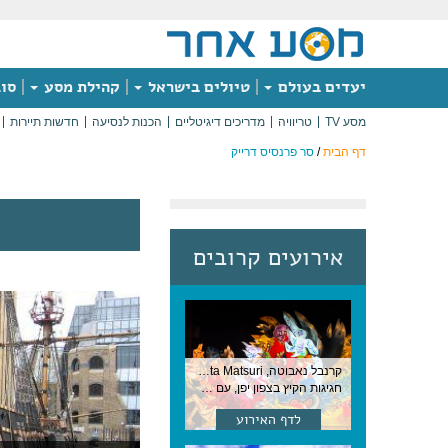
יעדים בעולם
טיולים בישראל
קהילת מסע
סוג
מסע TV
טריוויה
מדריכים דיגיטליים
הכנות לנסיעה
חדשות תיירות
דף הבית
/
סר פרנסיס דרייק
אירועים קרובים
קרנבל נאבוטה, Nebuta Matsuri ,יפן
חגיגות הקיץ בצפון יפן, עם תהלוכות ענק, ריקודים וזיקוקים. 6-2 באוגוסט, יפן
לדף האירוע