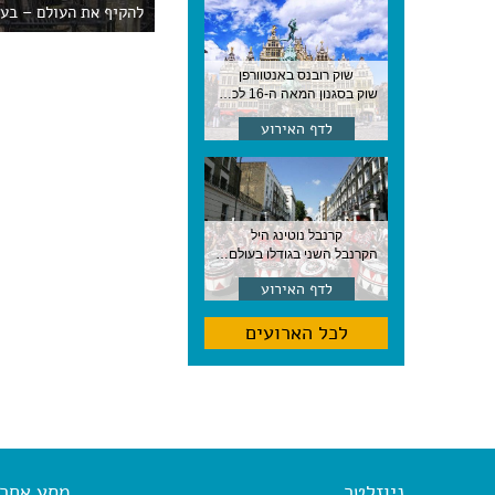
להקיף את העולם – בעק
שוק רובנס באנטוורפן
שוק בסגנון המאה ה-16 לכבודו של הצייר המפורסם, בן העיר, נערך ב-15 באוגוסט באנטוורפן
לדף האירוע
קרנבל נוטינג היל
הקרנבל השני בגודלו בעולם, עם מוזיקה, תהלוכות ותחפושות. לונדון
לדף האירוע
לכל הארועים
ניוזלטר
מסע אחר א