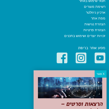
תנאי שימוש באתר
רשימת מוצרים
ארכיון ניוזלטר
מפת אתר
הצהרת נגישות
הצהרת פרטיות
זכויות יוצרים ושימוש בתכנים
מסע אחר ברשת
קטגוריות פופולריות
יעדים
טיולים בישראל
מלונות בוטיק בישראל
טיפים והמלצות
הרצאות וסרטים –
הכנות לנסיעה