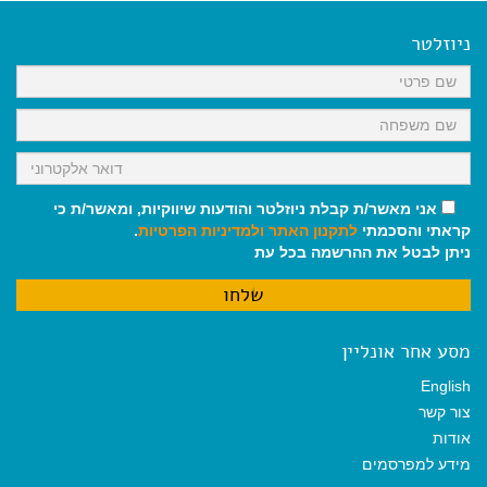
e
i
i
t
e
b
l
l
s
g
o
A
r
ניוזלטר
o
p
a
k
p
m
אני מאשר/ת קבלת ניוזלטר והודעות שיווקיות, ומאשר/ת כי
קראתי והסכמתי
לתקנון האתר
ולמדיניות הפרטיות
.
ניתן לבטל את ההרשמה בכל עת
מסע אחר אונליין
English
צור קשר
אודות
מידע למפרסמים