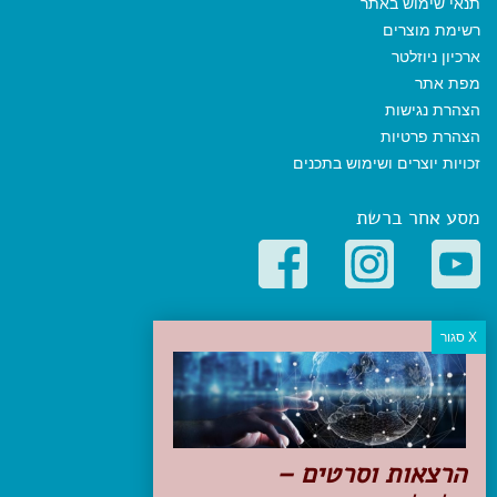
תנאי שימוש באתר
רשימת מוצרים
ארכיון ניוזלטר
מפת אתר
הצהרת נגישות
הצהרת פרטיות
זכויות יוצרים ושימוש בתכנים
מסע אחר ברשת
קטגוריות פופולריות
יעדים
טיולים בישראל
מלונות בוטיק בישראל
טיפים והמלצות
הרצאות וסרטים –
הכנות לנסיעה