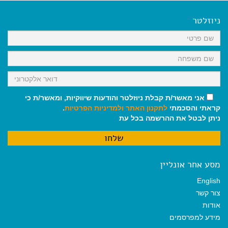
e
i
i
t
e
b
l
l
s
g
o
A
r
ניוזלטר
o
p
a
k
p
m
אני מאשר/ת קבלת ניוזלטר והודעות שיווקיות, ומאשר/ת כי
קראתי והסכמתי
לתקנון האתר
ולמדיניות הפרטיות
.
ניתן לבטל את ההרשמה בכל עת
מסע אחר אונליין
English
צור קשר
אודות
מידע למפרסמים