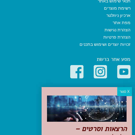
תנאי שימוש באתר
רשימת מוצרים
ארכיון ניוזלטר
מפת אתר
הצהרת נגישות
הצהרת פרטיות
זכויות יוצרים ושימוש בתכנים
מסע אחר ברשת
קטגוריות פופולריות
יעדים
טיולים בישראל
מלונות בוטיק בישראל
טיפים והמלצות
הרצאות וסרטים –
הכנות לנסיעה