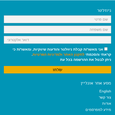
e
i
i
t
e
b
l
l
s
g
o
A
r
ניוזלטר
o
p
a
k
p
m
אני מאשר/ת קבלת ניוזלטר והודעות שיווקיות, ומאשר/ת כי
קראתי והסכמתי
לתקנון האתר
ולמדיניות הפרטיות
.
ניתן לבטל את ההרשמה בכל עת
מסע אחר אונליין
English
צור קשר
אודות
מידע למפרסמים