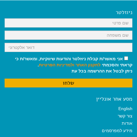
e
i
i
t
e
b
l
l
s
g
o
A
r
ניוזלטר
o
p
a
k
p
m
אני מאשר/ת קבלת ניוזלטר והודעות שיווקיות, ומאשר/ת כי
קראתי והסכמתי
לתקנון האתר
ולמדיניות הפרטיות
.
ניתן לבטל את ההרשמה בכל עת
מסע אחר אונליין
English
צור קשר
אודות
מידע למפרסמים