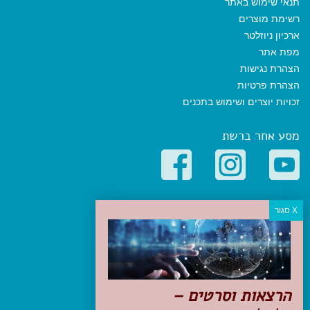
תנאי שימוש באתר
רשימת מוצרים
ארכיון ניוזלטר
מפת אתר
הצהרת נגישות
הצהרת פרטיות
זכויות יוצרים ושימוש בתכנים
מסע אחר ברשת
קטגוריות פופולריות
יעדים
טיולים בישראל
מלונות בוטיק בישראל
טיפים והמלצות
הרצאות וסרטים –
הכנות לנסיעה