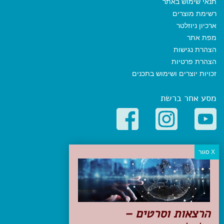
תנאי שימוש באתר
רשימת מוצרים
ארכיון ניוזלטר
מפת אתר
הצהרת נגישות
הצהרת פרטיות
זכויות יוצרים ושימוש בתכנים
מסע אחר ברשת
קטגוריות פופולריות
יעדים
טיולים בישראל
מלונות בוטיק בישראל
טיפים והמלצות
הרצאות וסרטים –
הכנות לנסיעה