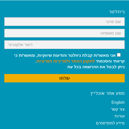
e
i
i
t
e
b
l
l
s
g
o
A
r
ניוזלטר
o
p
a
k
p
m
אני מאשר/ת קבלת ניוזלטר והודעות שיווקיות, ומאשר/ת כי
קראתי והסכמתי
לתקנון האתר
ולמדיניות הפרטיות
.
ניתן לבטל את ההרשמה בכל עת
מסע אחר אונליין
English
צור קשר
אודות
מידע למפרסמים