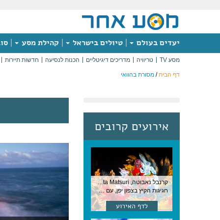
יעדים בעולם
טיולים בישראל
קהילת מסע
סוג
מסע TV
טריוויה
מדריכים דיגיטליים
הכנות לנסיעה
חדשות תיירות
דף הבית
/
מסורת בהוואי
אירועים קרובים
קרנבל נאבוטה, Nebuta Matsuri ,יפן
חגיגות הקיץ בצפון יפן, עם תהלוכות ענק, ריקודים וזיקוקים. 6-2 באוגוסט, יפן
לדף האירוע