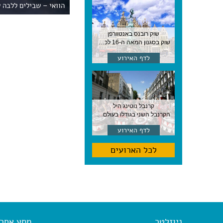
הוואי – שבילים ללבה 
שוק רובנס באנטוורפן
שוק בסגנון המאה ה-16 לכבודו של הצייר המפורסם, בן העיר, נערך ב-15 באוגוסט באנטוורפן
לדף האירוע
קרנבל נוטינג היל
הקרנבל השני בגודלו בעולם, עם מוזיקה, תהלוכות ותחפושות. לונדון
לדף האירוע
לכל הארועים
ניוזלטר
מסע אחר א