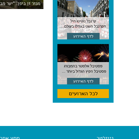
מנזר זן ביפן: "יער מב
קרנבל נוטינג היל
הקרנבל השני בגודלו בעולם, עם מוזיקה, תהלוכות ותחפושות. לונדון
לדף האירוע
פסטיבל אלסטר בהמבורג
פסטיבל הקיץ הגדול ביותר בהמבורג, סוף אוגוסט, גרמניה
לדף האירוע
לכל הארועים
ניוזלטר
מסע אחר א