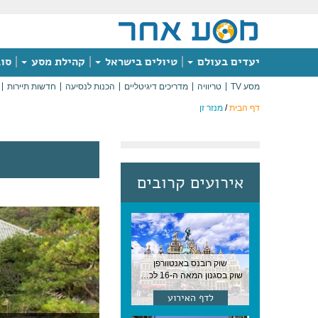
יעדים בעולם
טיולים בישראל
קהילת מסע
סוג
מסע TV
טריוויה
מדריכים דיגיטליים
הכנות לנסיעה
חדשות תיירות
דף הבית
/
מנזר זן
אירועים קרובים
שוק רובנס באנטוורפן
שוק בסגנון המאה ה-16 לכבודו של הצייר המפורסם, בן העיר, נערך ב-15 באוגוסט באנטוורפן
לדף האירוע