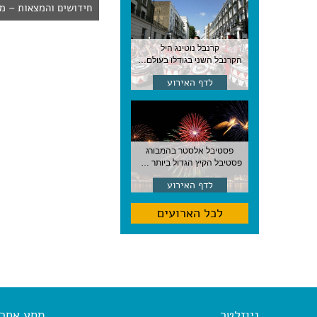
חידושים והמצאות – מ
קרנבל נוטינג היל
הקרנבל השני בגודלו בעולם, עם מוזיקה, תהלוכות ותחפושות. לונדון
לדף האירוע
פסטיבל אלסטר בהמבורג
פסטיבל הקיץ הגדול ביותר בהמבורג, סוף אוגוסט, גרמניה
לדף האירוע
לכל הארועים
ניוזלטר
מסע אחר א