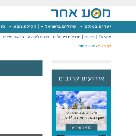
יעדים בעולם
טיולים בישראל
קהילת מסע
סוג
מסע TV
טריוויה
מדריכים דיגיטליים
הכנות לנסיעה
חדשות תיירות
דף הבית
/
מנוע קיטור
אירועים קרובים
שוק רובנס באנטוורפן
שוק בסגנון המאה ה-16 לכבודו של הצייר המפורסם, בן העיר, נערך ב-15 באוגוסט באנטוורפן
לדף האירוע