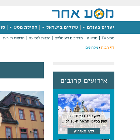
יעדים בעולם
טיולים בישראל
קהילת מסע
סוג
מסע TV
טריוויה
מדריכים דיגיטליים
הכנות לנסיעה
חדשות תיירות
דף הבית
/
מלחינים
אירועים קרובים
שוק רובנס באנטוורפן
שוק בסגנון המאה ה-16 לכבודו של הצייר המפורסם, בן העיר, נערך ב-15 באוגוסט באנטוורפן
לדף האירוע