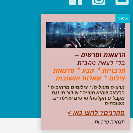
קטגוריות פופולריות
יעדים
טיולים בישראל
מלונות בוטיק בישראל
טיפים והמלצות
הרצאות וסרטים –
הכנות לנסיעה
בלי לצאת מהבית
טיולי ג'יפים
תרבויות * טבע * סדנאות
טיולים עם ילדים
צילום * שאלות ותשובות
שייט, הפלגות, קרוזים
דיגיטל
מרצים מעולים! * צילומים מרהיבים *
הרצאה שהיא חווייה * שידור חי וגם
עקבו אחרינו בפייסבוק
מקבלים הקלטה! סרטים עלילתיים
משובחים
סקרנים? לחצו כאן >
הצהרת פרטיות