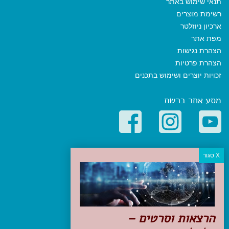
תנאי שימוש באתר
רשימת מוצרים
ארכיון ניוזלטר
מפת אתר
הצהרת נגישות
הצהרת פרטיות
זכויות יוצרים ושימוש בתכנים
מסע אחר ברשת
קטגוריות פופולריות
יעדים
טיולים בישראל
מלונות בוטיק בישראל
טיפים והמלצות
הרצאות וסרטים –
הכנות לנסיעה