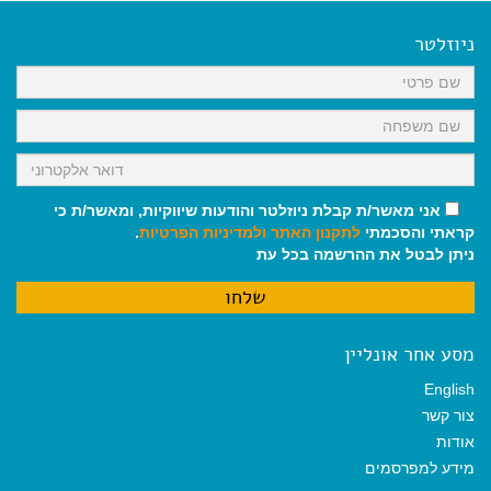
e
i
i
t
e
b
l
l
s
g
o
A
r
ניוזלטר
o
p
a
k
p
m
אני מאשר/ת קבלת ניוזלטר והודעות שיווקיות, ומאשר/ת כי
קראתי והסכמתי
לתקנון האתר
ולמדיניות הפרטיות
.
ניתן לבטל את ההרשמה בכל עת
מסע אחר אונליין
English
צור קשר
אודות
מידע למפרסמים