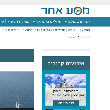
יעדים בעולם
טיולים בישראל
קהילת מסע
סוג
מסע TV
טריוויה
מדריכים דיגיטליים
הכנות לנסיעה
חדשות תיירות
דף הבית
/
לארדוס
אירועים קרובים
שוק רובנס באנטוורפן
שוק בסגנון המאה ה-16 לכבודו של הצייר המפורסם, בן העיר, נערך ב-15 באוגוסט באנטוורפן
לדף האירוע