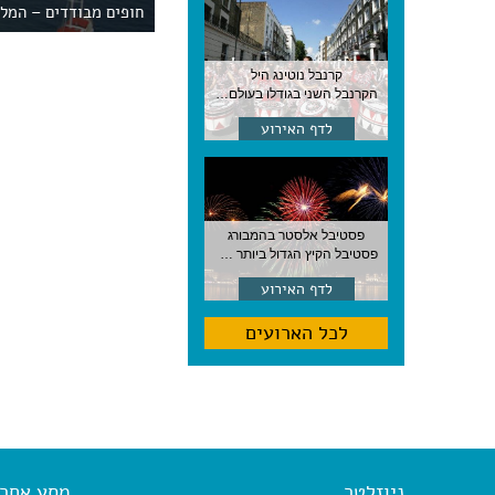
חופים מבודדים – המל
קרנבל נוטינג היל
הקרנבל השני בגודלו בעולם, עם מוזיקה, תהלוכות ותחפושות. לונדון
לדף האירוע
פסטיבל אלסטר בהמבורג
פסטיבל הקיץ הגדול ביותר בהמבורג, סוף אוגוסט, גרמניה
לדף האירוע
לכל הארועים
ניוזלטר
מסע אחר א