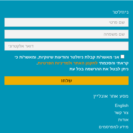
e
i
i
t
e
b
l
l
s
g
o
A
r
ניוזלטר
o
p
a
k
p
m
אני מאשר/ת קבלת ניוזלטר והודעות שיווקיות, ומאשר/ת כי
קראתי והסכמתי
לתקנון האתר
ולמדיניות הפרטיות
.
ניתן לבטל את ההרשמה בכל עת
מסע אחר אונליין
English
צור קשר
אודות
מידע למפרסמים