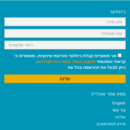
e
i
i
t
e
b
l
l
s
g
o
A
r
ניוזלטר
o
p
a
k
p
m
אני מאשר/ת קבלת ניוזלטר והודעות שיווקיות, ומאשר/ת כי
קראתי והסכמתי
לתקנון האתר
ולמדיניות הפרטיות
.
ניתן לבטל את ההרשמה בכל עת
מסע אחר אונליין
English
צור קשר
אודות
מידע למפרסמים