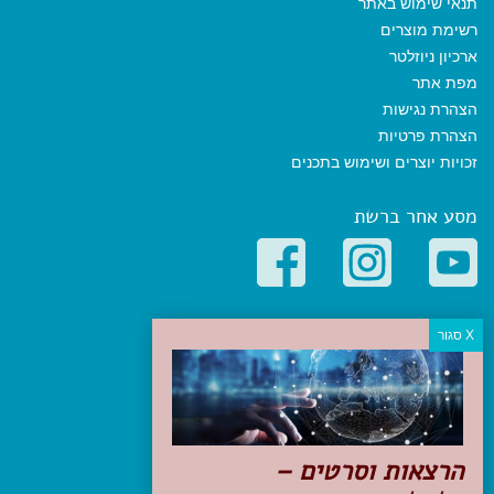
תנאי שימוש באתר
רשימת מוצרים
ארכיון ניוזלטר
מפת אתר
הצהרת נגישות
הצהרת פרטיות
זכויות יוצרים ושימוש בתכנים
מסע אחר ברשת
קטגוריות פופולריות
יעדים
טיולים בישראל
מלונות בוטיק בישראל
טיפים והמלצות
הרצאות וסרטים –
הכנות לנסיעה