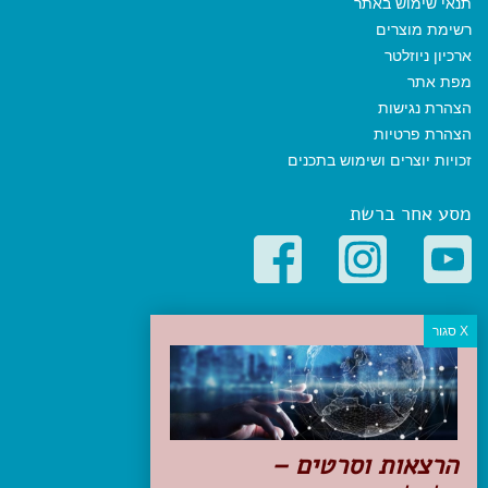
תנאי שימוש באתר
רשימת מוצרים
ארכיון ניוזלטר
מפת אתר
הצהרת נגישות
הצהרת פרטיות
זכויות יוצרים ושימוש בתכנים
מסע אחר ברשת
קטגוריות פופולריות
יעדים
טיולים בישראל
מלונות בוטיק בישראל
טיפים והמלצות
הרצאות וסרטים –
הכנות לנסיעה