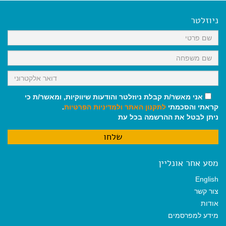
e
i
i
t
e
b
l
l
s
g
o
A
r
ניוזלטר
o
p
a
k
p
m
אני מאשר/ת קבלת ניוזלטר והודעות שיווקיות, ומאשר/ת כי
קראתי והסכמתי
לתקנון האתר
ולמדיניות הפרטיות
.
ניתן לבטל את ההרשמה בכל עת
מסע אחר אונליין
English
צור קשר
אודות
מידע למפרסמים