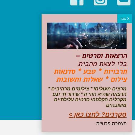
קטגוריות פופולריות
יעדים
טיולים בישראל
מלונות בוטיק בישראל
טיפים והמלצות
הרצאות וסרטים –
הכנות לנסיעה
בלי לצאת מהבית
טיולי ג'יפים
תרבויות * טבע * סדנאות
טיולים עם ילדים
צילום * שאלות ותשובות
שייט, הפלגות, קרוזים
דיגיטל
מרצים מעולים! * צילומים מרהיבים *
הרצאה שהיא חווייה * שידור חי וגם
עקבו אחרינו בפייסבוק
מקבלים הקלטה! סרטים עלילתיים
משובחים
סקרנים? לחצו כאן >
הצהרת פרטיות