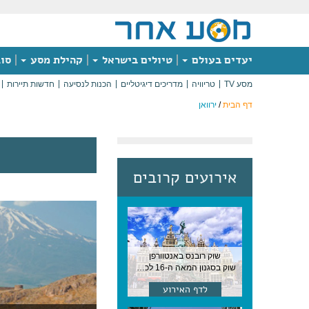
יעדים בעולם
טיולים בישראל
קהילת מסע
סוג
מסע TV
טריוויה
מדריכים דיגיטליים
הכנות לנסיעה
חדשות תיירות
דף הבית
/
ירוואן
אירועים קרובים
שוק רובנס באנטוורפן
שוק בסגנון המאה ה-16 לכבודו של הצייר המפורסם, בן העיר, נערך ב-15 באוגוסט באנטוורפן
לדף האירוע