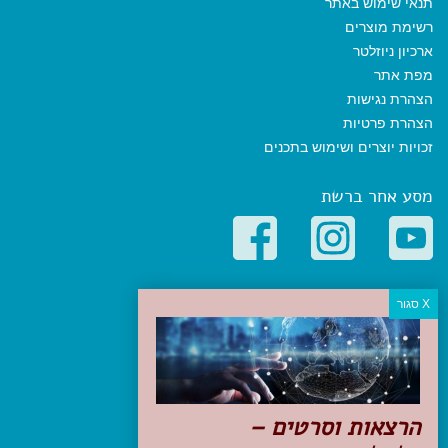
תנאי שימוש באתר
רשימת מוצרים
ארכיון ניוזלטר
מפת אתר
הצהרת נגישות
הצהרת פרטיות
זכויות יוצרים ושימוש בתכנים
מסע אחר ברשת
קטגוריות פופולריות
יעדים
טיולים בישראל
מלונות בוטיק בישראל
טיפים והמלצות
הרצאות וסרטים –
הכנות לנסיעה