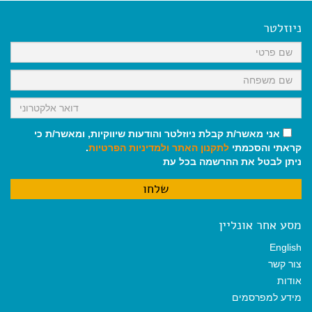
e
i
i
t
e
b
l
l
s
g
o
A
r
ניוזלטר
o
p
a
k
p
m
אני מאשר/ת קבלת ניוזלטר והודעות שיווקיות, ומאשר/ת כי
קראתי והסכמתי
לתקנון האתר
ולמדיניות הפרטיות
.
ניתן לבטל את ההרשמה בכל עת
מסע אחר אונליין
English
צור קשר
אודות
מידע למפרסמים