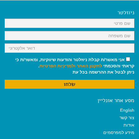
e
i
i
t
e
b
l
l
s
g
o
A
r
ניוזלטר
o
p
a
k
p
m
אני מאשר/ת קבלת ניוזלטר והודעות שיווקיות, ומאשר/ת כי
קראתי והסכמתי
לתקנון האתר
ולמדיניות הפרטיות
.
ניתן לבטל את ההרשמה בכל עת
מסע אחר אונליין
English
צור קשר
אודות
מידע למפרסמים