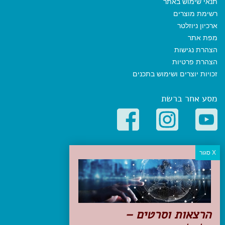
תנאי שימוש באתר
רשימת מוצרים
ארכיון ניוזלטר
מפת אתר
הצהרת נגישות
הצהרת פרטיות
זכויות יוצרים ושימוש בתכנים
מסע אחר ברשת
קטגוריות פופולריות
יעדים
טיולים בישראל
מלונות בוטיק בישראל
טיפים והמלצות
הרצאות וסרטים –
הכנות לנסיעה