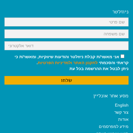
e
i
i
t
e
b
l
l
s
g
o
A
r
ניוזלטר
o
p
a
k
p
m
אני מאשר/ת קבלת ניוזלטר והודעות שיווקיות, ומאשר/ת כי
קראתי והסכמתי
לתקנון האתר
ולמדיניות הפרטיות
.
ניתן לבטל את ההרשמה בכל עת
מסע אחר אונליין
English
צור קשר
אודות
מידע למפרסמים