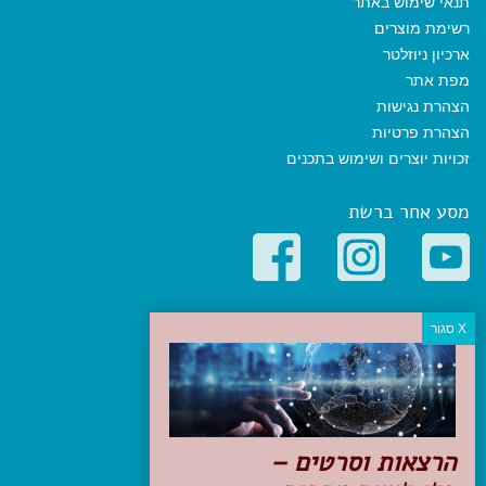
תנאי שימוש באתר
רשימת מוצרים
ארכיון ניוזלטר
מפת אתר
הצהרת נגישות
הצהרת פרטיות
זכויות יוצרים ושימוש בתכנים
מסע אחר ברשת
קטגוריות פופולריות
יעדים
טיולים בישראל
מלונות בוטיק בישראל
טיפים והמלצות
הרצאות וסרטים –
הכנות לנסיעה