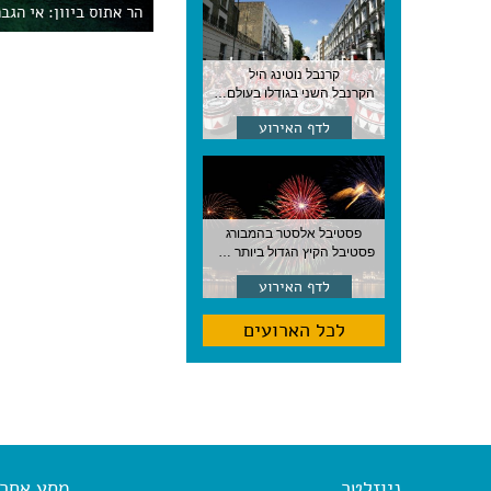
הר אתוס ביוון: אי הגב
קרנבל נוטינג היל
הקרנבל השני בגודלו בעולם, עם מוזיקה, תהלוכות ותחפושות. לונדון
לדף האירוע
פסטיבל אלסטר בהמבורג
פסטיבל הקיץ הגדול ביותר בהמבורג, סוף אוגוסט, גרמניה
לדף האירוע
לכל הארועים
ניוזלטר
מסע אחר א