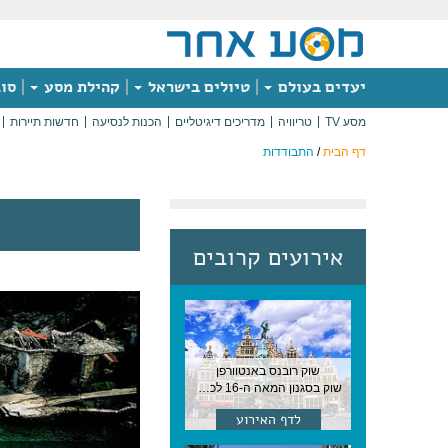
יעדים בעולם
טיולים בישראל
קהילת מסע
סוג
מסע TV
טריוויה
מדריכים דיגיטליים
הכנות לנסיעה
חדשות תיירות
דף הבית
/
התבודדות
אירועים קרובים
שוק רובנס באנטוורפן
שוק בסגנון המאה ה-16 לכבודו של הצייר המפורסם, בן העיר, נערך ב-15 באוגוסט באנטוורפן
לדף האירוע