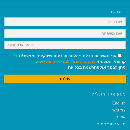
e
i
i
t
e
b
l
l
s
g
o
A
r
ניוזלטר
o
p
a
k
p
m
אני מאשר/ת קבלת ניוזלטר והודעות שיווקיות, ומאשר/ת כי
קראתי והסכמתי
לתקנון האתר
ולמדיניות הפרטיות
.
ניתן לבטל את ההרשמה בכל עת
מסע אחר אונליין
English
צור קשר
אודות
מידע למפרסמים