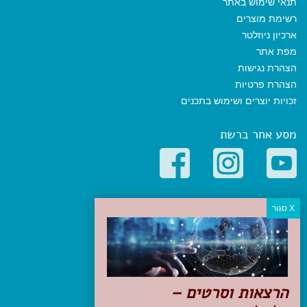
תנאי שימוש באתר
רשימת מוצרים
ארכיון ניוזלטר
מפת אתר
הצהרת נגישות
הצהרת פרטיות
זכויות יוצרים ושימוש בתכנים
מסע אחר ברשת
קטגוריות פופולריות
יעדים
טיולים בישראל
מלונות בוטיק בישראל
טיפים והמלצות
הרצאות וסרטים –
הכנות לנסיעה