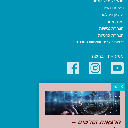
תנאי שימוש באתר
רשימת מוצרים
ארכיון ניוזלטר
מפת אתר
הצהרת נגישות
הצהרת פרטיות
זכויות יוצרים ושימוש בתכנים
מסע אחר ברשת
קטגוריות פופולריות
יעדים
טיולים בישראל
מלונות בוטיק בישראל
טיפים והמלצות
הרצאות וסרטים –
הכנות לנסיעה