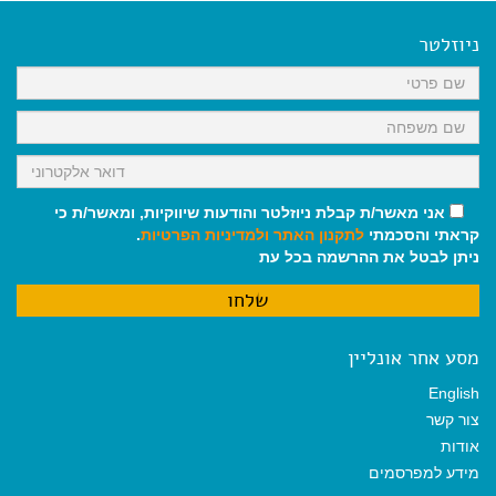
e
i
i
t
e
b
l
l
s
g
o
A
r
ניוזלטר
o
p
a
k
p
m
אני מאשר/ת קבלת ניוזלטר והודעות שיווקיות, ומאשר/ת כי
קראתי והסכמתי
לתקנון האתר
ולמדיניות הפרטיות
.
ניתן לבטל את ההרשמה בכל עת
מסע אחר אונליין
English
צור קשר
אודות
מידע למפרסמים