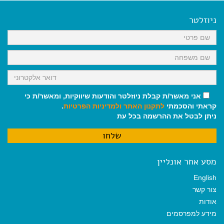
e
i
i
t
e
b
l
l
s
g
o
A
r
ניוזלטר
o
p
a
k
p
m
אני מאשר/ת קבלת ניוזלטר והודעות שיווקיות, ומאשר/ת כי
קראתי והסכמתי
לתקנון האתר
ולמדיניות הפרטיות
.
ניתן לבטל את ההרשמה בכל עת
מסע אחר אונליין
English
צור קשר
אודות
מידע למפרסמים