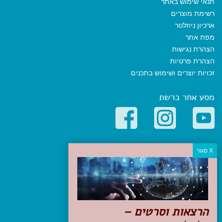
תנאי שימוש באתר
רשימת מוצרים
ארכיון ניוזלטר
מפת אתר
הצהרת נגישות
הצהרת פרטיות
זכויות יוצרים ושימוש בתכנים
מסע אחר ברשת
קטגוריות פופולריות
יעדים
טיולים בישראל
מלונות בוטיק בישראל
טיפים והמלצות
הרצאות וסרטים –
הכנות לנסיעה