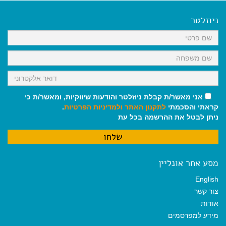
e
i
i
t
e
b
l
l
s
g
o
A
r
ניוזלטר
o
p
a
k
p
m
אני מאשר/ת קבלת ניוזלטר והודעות שיווקיות, ומאשר/ת כי
קראתי והסכמתי
לתקנון האתר
ולמדיניות הפרטיות
.
ניתן לבטל את ההרשמה בכל עת
מסע אחר אונליין
English
צור קשר
אודות
מידע למפרסמים