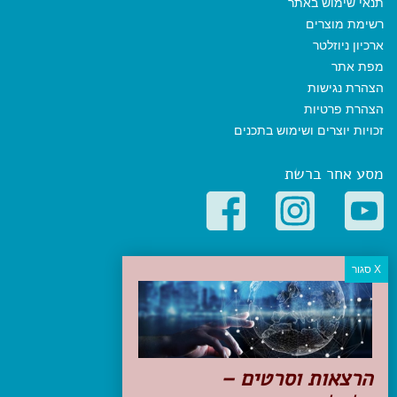
תנאי שימוש באתר
רשימת מוצרים
ארכיון ניוזלטר
מפת אתר
הצהרת נגישות
הצהרת פרטיות
זכויות יוצרים ושימוש בתכנים
מסע אחר ברשת
קטגוריות פופולריות
יעדים
טיולים בישראל
מלונות בוטיק בישראל
טיפים והמלצות
הרצאות וסרטים –
הכנות לנסיעה