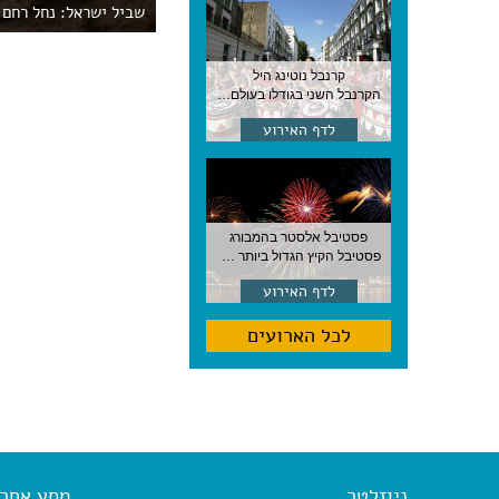
שביל ישראל: נחל רחם – 
קרנבל נוטינג היל
הקרנבל השני בגודלו בעולם, עם מוזיקה, תהלוכות ותחפושות. לונדון
לדף האירוע
פסטיבל אלסטר בהמבורג
פסטיבל הקיץ הגדול ביותר בהמבורג, סוף אוגוסט, גרמניה
לדף האירוע
לכל הארועים
ניוזלטר
מסע אחר א