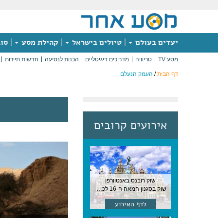
יעדים בעולם
טיולים בישראל
קהילת מסע
סוג
מסע TV
טריוויה
מדריכים דיגיטליים
הכנות לנסיעה
חדשות תיירות
דף הבית
/
העמק הנעלם
אירועים קרובים
שוק רובנס באנטוורפן
שוק בסגנון המאה ה-16 לכבודו של הצייר המפורסם, בן העיר, נערך ב-15 באוגוסט באנטוורפן
לדף האירוע