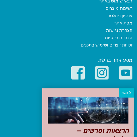
תנאי שימוש באתר
רשימת מוצרים
ארכיון ניוזלטר
מפת אתר
הצהרת נגישות
הצהרת פרטיות
זכויות יוצרים ושימוש בתכנים
מסע אחר ברשת
קטגוריות פופולריות
יעדים
טיולים בישראל
מלונות בוטיק בישראל
טיפים והמלצות
הרצאות וסרטים –
הכנות לנסיעה