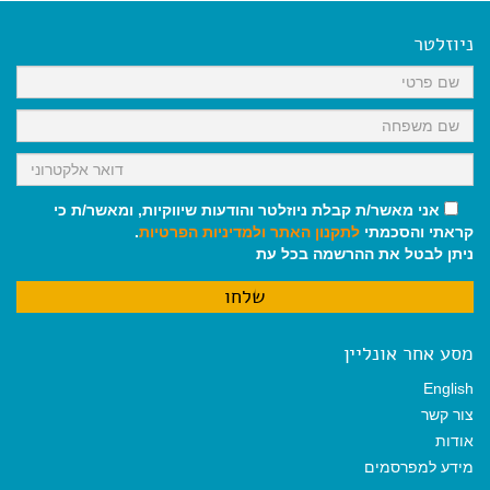
e
i
i
t
e
b
l
l
s
g
o
A
r
ניוזלטר
o
p
a
k
p
m
אני מאשר/ת קבלת ניוזלטר והודעות שיווקיות, ומאשר/ת כי
קראתי והסכמתי
לתקנון האתר
ולמדיניות הפרטיות
.
ניתן לבטל את ההרשמה בכל עת
מסע אחר אונליין
English
צור קשר
אודות
מידע למפרסמים