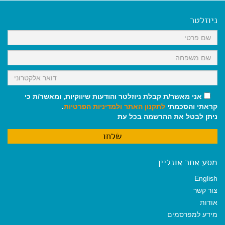
e
i
i
t
e
b
l
l
s
g
o
A
r
ניוזלטר
o
p
a
k
p
m
אני מאשר/ת קבלת ניוזלטר והודעות שיווקיות, ומאשר/ת כי
קראתי והסכמתי
לתקנון האתר
ולמדיניות הפרטיות
.
ניתן לבטל את ההרשמה בכל עת
מסע אחר אונליין
English
צור קשר
אודות
מידע למפרסמים