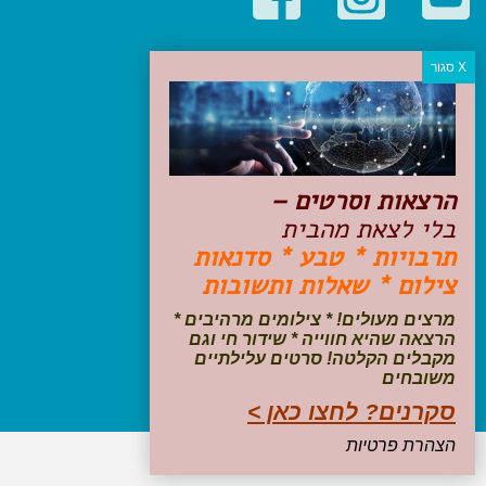
קטגוריות פופולריות
יעדים
טיולים בישראל
מלונות בוטיק בישראל
טיפים והמלצות
הרצאות וסרטים –
הכנות לנסיעה
בלי לצאת מהבית
טיולי ג'יפים
תרבויות * טבע * סדנאות
טיולים עם ילדים
צילום * שאלות ותשובות
שייט, הפלגות, קרוזים
דיגיטל
מרצים מעולים! * צילומים מרהיבים *
הרצאה שהיא חווייה * שידור חי וגם
עקבו אחרינו בפייסבוק
מקבלים הקלטה! סרטים עלילתיים
משובחים
סקרנים? לחצו כאן >
הצהרת פרטיות