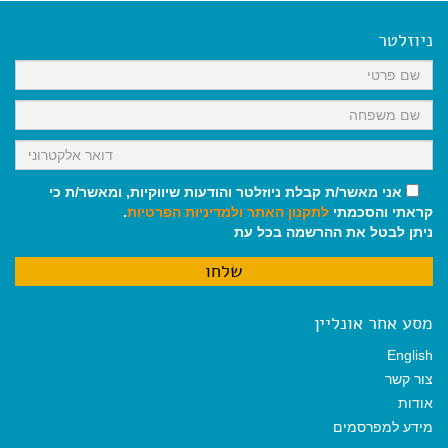
e
i
i
t
e
b
l
l
s
g
o
A
r
ניוזלטר
o
p
a
k
p
m
אני מאשר/ת קבלת ניוזלטר והודעות שיווקיות, ומאשר/ת כי
קראתי והסכמתי
לתקנון האתר
ולמדיניות הפרטיות
.
ניתן לבטל את ההרשמה בכל עת
מסע אחר אונליין
English
צור קשר
אודות
מידע למפרסמים