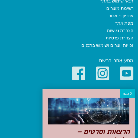
תנאי שימוש באתר
רשימת מוצרים
ארכיון ניוזלטר
מפת אתר
הצהרת נגישות
הצהרת פרטיות
זכויות יוצרים ושימוש בתכנים
מסע אחר ברשת
קטגוריות פופולריות
יעדים
טיולים בישראל
מלונות בוטיק בישראל
טיפים והמלצות
הרצאות וסרטים –
הכנות לנסיעה